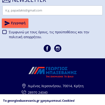
Email
Εγγραφή
Συμφωνώ με τους
όρους, τις προϋποθέσεις και την
πολιτική απορρήτου.
Λιμένας Χερσονήσου, 70014, Κρήτη
28970 24040
info@georgiosbaxevanis.gr
To
georgiosbaxevanis.gr
χρησιμοποιεί Cookies!