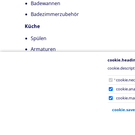
Badewannen
Badezimmerzubehör
Küche
Spülen
Armaturen
Dunstabzugshauben
cookie.headi
cookie.descript
cookie.h
cookie.nec
cookie.anal
cookie.mar
cookie.save
kie.heading