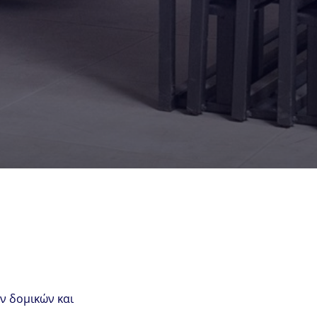
ollDown
ν δομικών και