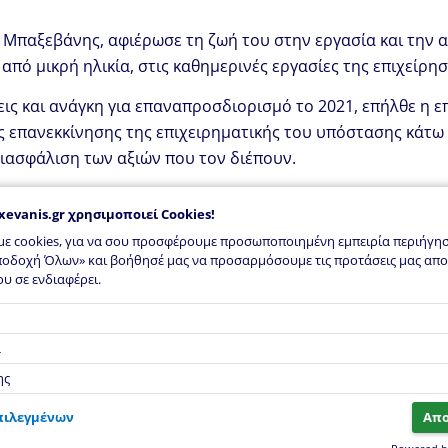
ς Μπαξεβάνης, αφιέρωσε τη ζωή του στην εργασία και την 
 από μικρή ηλικία, στις καθημερινές εργασίες της επιχείρη
ς και ανάγκη για επαναπροσδιορισμό το 2021, επήλθε η επ
ς επανεκκίνησης της επιχειρηματικής του υπόστασης κάτω
ιασφάλιση των αξιών που τον διέπουν.
τημα πρότυπο στην Χερσόνησο Ηρακλείου που αποτελεί π
xevanis.gr
χρησιμοποιεί Cookies!
σσότερους από 27.000 κωδικούς για να υποστηρίξουμε κάθ
ε cookies, για να σου προσφέρουμε προσωποποιημένη εμπειρία περιήγηση
ποπεράτωση οποιουδήποτε κατασκευαστικού εγχειρήματος
ποδοχή Όλων» και βοήθησέ μας να προσαρμόσουμε τις προτάσεις μας απο
υ σε ενδιαφέρει.
iosbaxevanis.gr
χρησιμοποιεί Cookies!
ά
ης
πιλεγμένων
Απ