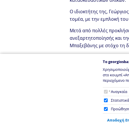
Ο ιδιοκτήτης της, Γεώργιο
τομέα, με την εμπλοκή του
Μετά από πολλές προκλήσει
ανεξαρτητοποίησής και τη
Μπαξεβάνης με στόχο τη δ
Το αποτέλεσμα, ένα κατάσ
To
georgiosba
γνώσης και λύσεων με περι
Χρησιμοποιούμ
Ξενοδόχο στην επιτυχή α
στο κουμπί «Α
περιεχόμενο πο
To
georg
Αναγκαία
Στατιστικ
Προώθησ
Αποδοχή Ε