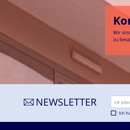
Ko
Wir sin
zu besp
NEWSLETTER
Email
Ich h