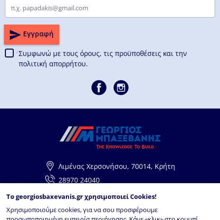
Email
Εγγραφή
Συμφωνώ με τους
όρους, τις προϋποθέσεις και την
πολιτική απορρήτου.
Λιμένας Χερσονήσου, 70014, Κρήτη
28970 24040
info@georgiosbaxevanis.gr
To
georgiosbaxevanis.gr
χρησιμοποιεί Cookies!
Χρησιμοποιούμε cookies, για να σου προσφέρουμε
προσωποποιημένη εμπειρία περιήγησης. Κάνε «κλικ» στο κουμπί