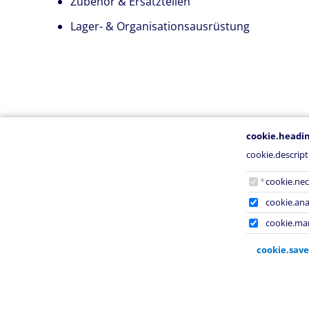
Zubehör & Ersatzteilen
Lager- & Organisationsausrüstung
cookie.headi
cookie.descript
cookie.h
cookie.nec
cookie.anal
cookie.mar
cookie.save
kie.heading