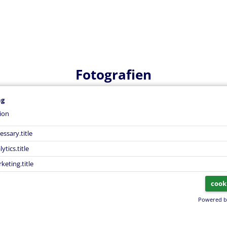
Fotografien
ng
ion
eading
essary.title
ytics.title
keting.title
cook
Powered 