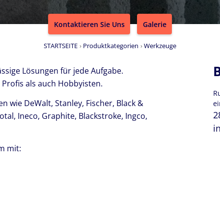
Kontaktieren Sie Uns
Galerie
STARTSEITE
Produktkategorien
Werkzeuge
B
ässige Lösungen für jede Aufgabe.
Profis als auch Hobbyisten.
R
n wie DeWalt, Stanley, Fischer, Black &
ei
2
otal, Ineco, Graphite, Blackstroke, Ingco,
i
m mit: